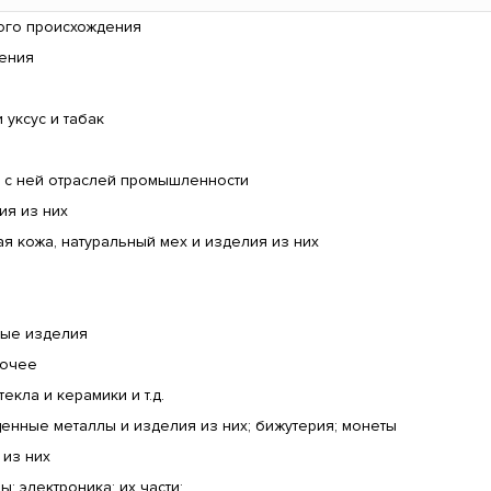
ого происхождения
дения
 уксус и табак
 с ней отраслей промышленности
ия из них
 кожа, натуральный мех и изделия из них
ные изделия
рочее
текла и керамики и т.д.
енные металлы и изделия из них; бижутерия; монеты
 из них
 электроника; их части;