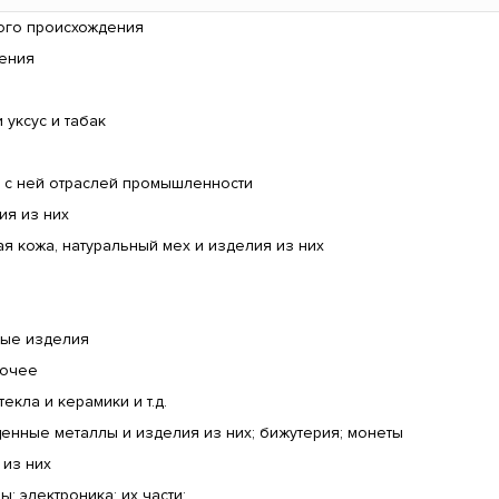
ого происхождения
дения
 уксус и табак
 с ней отраслей промышленности
ия из них
 кожа, натуральный мех и изделия из них
ные изделия
рочее
текла и керамики и т.д.
енные металлы и изделия из них; бижутерия; монеты
 из них
 электроника; их части;