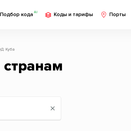
AI
Подбор кода
Коды и тарифы
Порты
Д: Куба
 странам