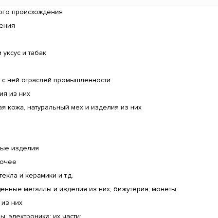
ого происхождения
дения
 уксус и табак
 с ней отраслей промышленности
ия из них
 кожа, натуральный мех и изделия из них
ные изделия
рочее
текла и керамики и т.д.
енные металлы и изделия из них; бижутерия; монеты
 из них
 электроника; их части;