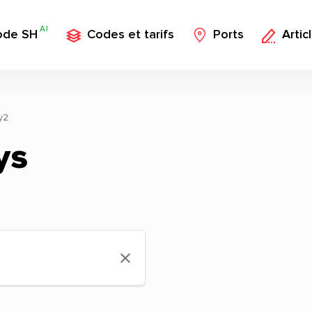
AI
ode SH
Codes et tarifs
Ports
Artic
y2
ys