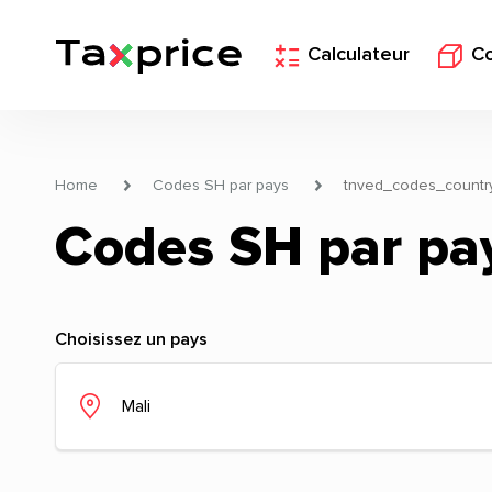
Calculateur
C
Home
Codes SH par pays
tnved_codes_countr
Codes SH par pa
Choisissez un pays