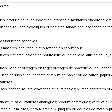
animal
es; produits de leur dissociation; graisses alimentaires élaborées; cir
boissons, liquides alcooliques et vinaigres; tabacs et succédanés de ta
des industries connexes
es matières; caoutchouc et ouvrages en caoutchouc
n ces matières; articles de bourrellerie ou de sellerie; articles de vo
bois; liège et ouvrages en liège; ouvrages de sparterie ou de vanner
euses cellulosiques; déchets et rebuts de papier ou de carton; papier 
matières
sols, cannes, fouets, cravaches et leurs parties; plumes apprêtées et ar
amiante, mica ou matières analogues; produits céramiques; verre et ou
emmes ou similaires, métaux précieux, plaqués ou doublés de métaux p