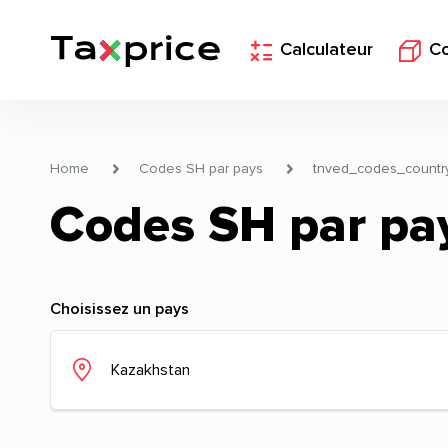
Calculateur
C
Home
Codes SH par pays
tnved_codes_countr
Codes SH par pa
Choisissez un pays