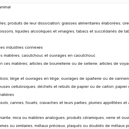
animal
es; produits de leur dissociation; graisses alimentaires élaborées; cir
boissons, liquides alcooliques et vinaigres; tabacs et succédanés de ta
des industries connexes
es matières; caoutchouc et ouvrages en caoutchouc
n ces matières; articles de bourrellerie ou de sellerie; articles de vo
bois; liège et ouvrages en liège; ouvrages de sparterie ou de vanner
euses cellulosiques; déchets et rebuts de papier ou de carton; papier 
matières
sols, cannes, fouets, cravaches et leurs parties; plumes apprêtées et ar
amiante, mica ou matières analogues; produits céramiques; verre et ou
emmes ou similaires, métaux précieux, plaqués ou doublés de métaux p