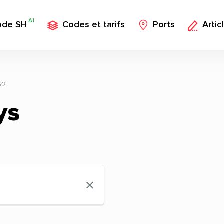
AI
ode SH
Codes et tarifs
Ports
Artic
y2
ys