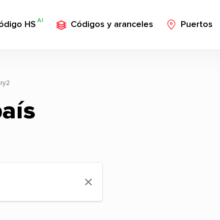
AI
ódigo HS
Códigos y aranceles
Puertos
ry2
aís