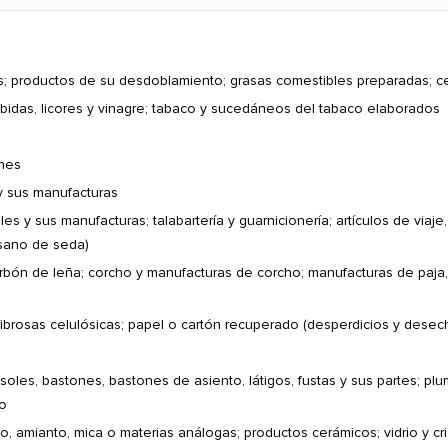
s; productos de su desdoblamiento; grasas comestibles preparadas; ce
bidas, licores y vinagre; tabaco y sucedáneos del tabaco elaborados
ines
y sus manufacturas
les y sus manufacturas; talabartería y guarnicionería; artículos de via
usano de seda)
ón de leña; corcho y manufacturas de corcho; manufacturas de paja, e
ibrosas celulósicas; papel o cartón recuperado (desperdicios y desech
asoles, bastones, bastones de asiento, látigos, fustas y sus partes; pl
no
 amianto, mica o materias análogas; productos cerámicos; vidrio y cri