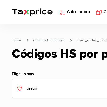
Calculadora
C
Home
Códigos HS por país
tnved_codes_count
Códigos HS por p
Elige un país