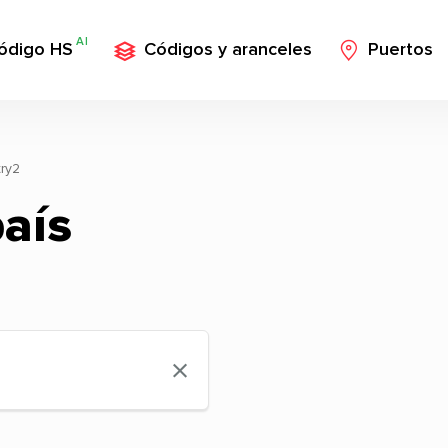
AI
ódigo HS
Códigos y aranceles
Puertos
ry2
aís