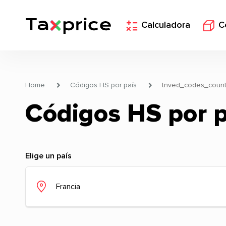
Calculadora
C
Home
Códigos HS por país
tnved_codes_count
Códigos HS por p
Elige un país