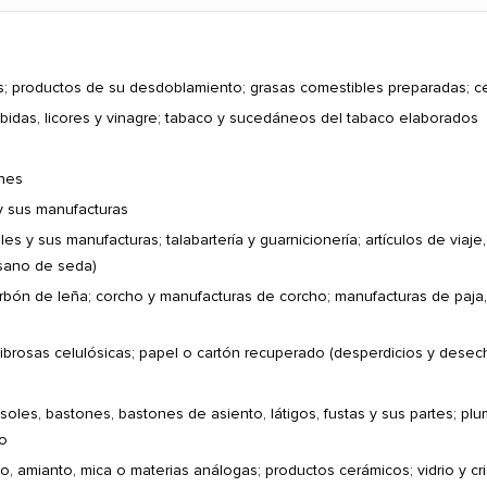
s; productos de su desdoblamiento; grasas comestibles preparadas; ce
bidas, licores y vinagre; tabaco y sucedáneos del tabaco elaborados
ines
y sus manufacturas
les y sus manufacturas; talabartería y guarnicionería; artículos de via
usano de seda)
ón de leña; corcho y manufacturas de corcho; manufacturas de paja, e
ibrosas celulósicas; papel o cartón recuperado (desperdicios y desech
asoles, bastones, bastones de asiento, látigos, fustas y sus partes; pl
no
 amianto, mica o materias análogas; productos cerámicos; vidrio y cri