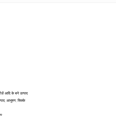
ज़ें आदि के बने उत्पाद
्पाद; आभूषण; सिक्के
ग;