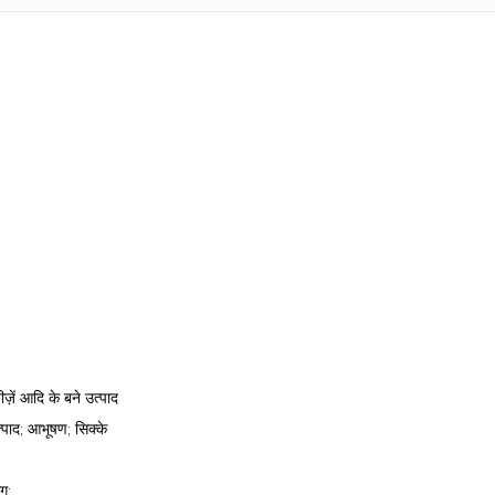
ज़ें आदि के बने उत्पाद
्पाद; आभूषण; सिक्के
ग;