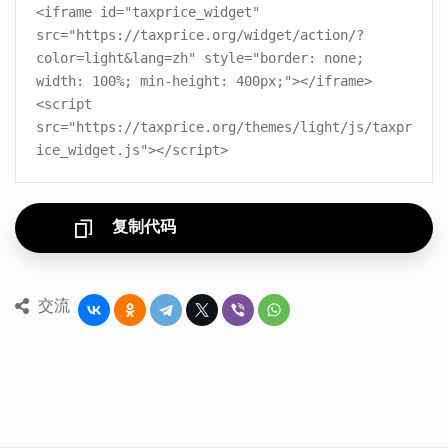
<iframe id="taxprice_widget"
src="https://taxprice.org/widget/action/?
color=light&lang=zh" style="border: none;
width: 100%; min-height: 400px;"></iframe>
<script
src="https://taxprice.org/themes/light/js/taxpr
ice_widget.js"></script>
复制代码
交流