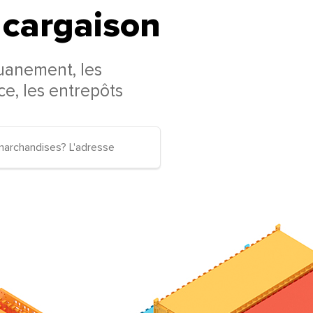
e cargaison
uanement, les
nce, les entrepôts