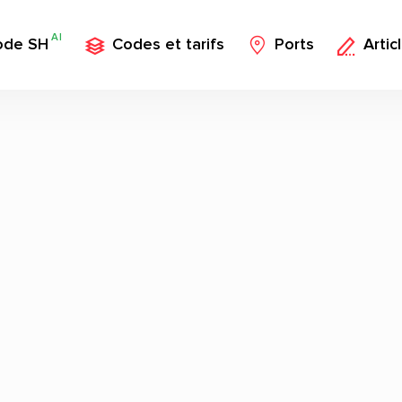
AI
ode SH
Codes et tarifs
Ports
Artic